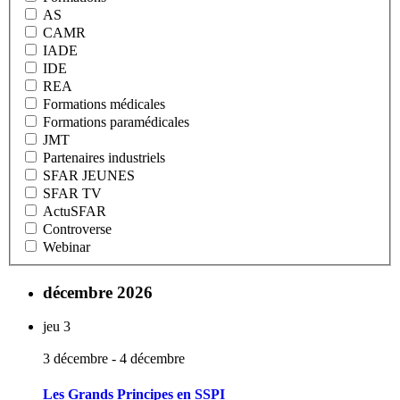
AS
CAMR
IADE
IDE
REA
Formations médicales
Formations paramédicales
JMT
Partenaires industriels
SFAR JEUNES
SFAR TV
ActuSFAR
Controverse
Webinar
décembre 2026
jeu
3
3 décembre
-
4 décembre
Les Grands Principes en SSPI