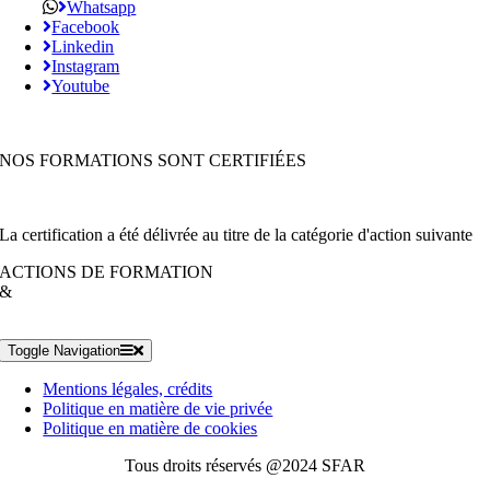
Whatsapp
Facebook
Linkedin
Instagram
Youtube
NOS FORMATIONS SONT CERTIFIÉES
La certification a été délivrée au titre de la catégorie d'action suivante
ACTIONS DE FORMATION
&
Toggle Navigation
Mentions légales, crédits
Politique en matière de vie privée
Politique en matière de cookies
Tous droits réservés @2024 SFAR