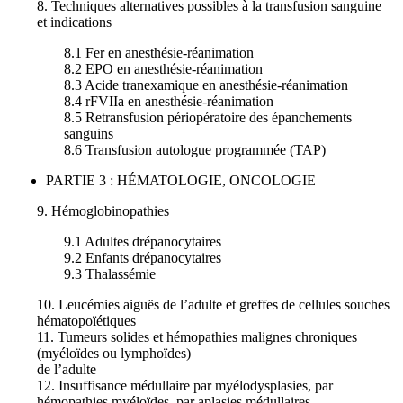
8. Techniques alternatives possibles à la transfusion sanguine
et indications
8.1 Fer en anesthésie-réanimation
8.2 EPO en anesthésie-réanimation
8.3 Acide tranexamique en anesthésie-réanimation
8.4 rFVIIa en anesthésie-réanimation
8.5 Retransfusion périopératoire des épanchements
sanguins
8.6 Transfusion autologue programmée (TAP)
PARTIE 3 : HÉMATOLOGIE, ONCOLOGIE
9. Hémoglobinopathies
9.1 Adultes drépanocytaires
9.2 Enfants drépanocytaires
9.3 Thalassémie
10. Leucémies aiguës de l’adulte et greffes de cellules souches
hématopoïétiques
11. Tumeurs solides et hémopathies malignes chroniques
(myéloïdes ou lymphoïdes)
de l’adulte
12. Insuffisance médullaire par myélodysplasies, par
hémopathies myéloïdes, par aplasies médullaires