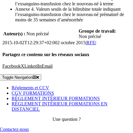
l’exsanguino-transfusion chez le nouveau-né à terme
Annexe 4. Valeurs seuils de la bilirubine totale indiquant
l’exsanguino-transfusion chez le nouveau-né prématuré de
moins de 35 semaines d’aménorrhée
Groupe de travail:
Auteur(s) :
Non précisé
Non précisé
2015-10-02T12:29:37+02:00
2 octobre 2015
|
RFE
|
Partagez ce contenu sur les réseaux sociaux
Facebook
X
LinkedIn
Email
Toggle Navigation
Réglements et CCV
CGV FORMATIONS
RÉGLEMENT INTÉRIEUR FORMATIONS
RÉGLEMENT INTÉRIEUR FORMATIONS EN
DISTANCIEL
Une question ?
Contactez-nous