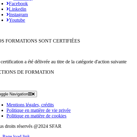
Facebook
Linkedin
Instagram
Youtube
OS FORMATIONS SONT CERTIFIÉES
certification a été délivrée au titre de la catégorie d'action suivante
CTIONS DE FORMATION
oggle Navigation
Mentions légales, crédits
Politique en matière de vie privée
Politique en matière de cookies
us droits réservés @2024 SFAR
Page load link