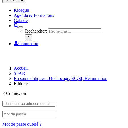
Go to...
Kiosque
Agenda & Formations
Galaxie
Rechercher:
Connexion
Accueil
SFAR
En soins critiques : Déchocage, SC,SI, Réanimation
Ethique
×
Connexion
Mot de passe oublié ?