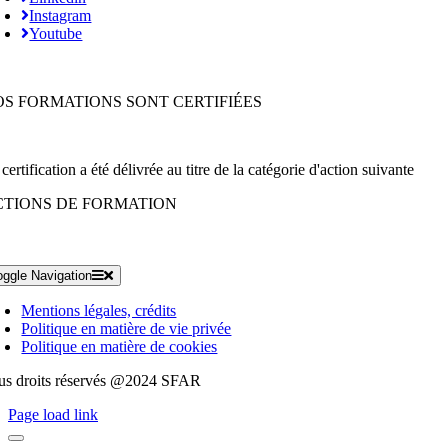
Instagram
Youtube
OS FORMATIONS SONT CERTIFIÉES
certification a été délivrée au titre de la catégorie d'action suivante
CTIONS DE FORMATION
oggle Navigation
Mentions légales, crédits
Politique en matière de vie privée
Politique en matière de cookies
us droits réservés @2024 SFAR
Page load link