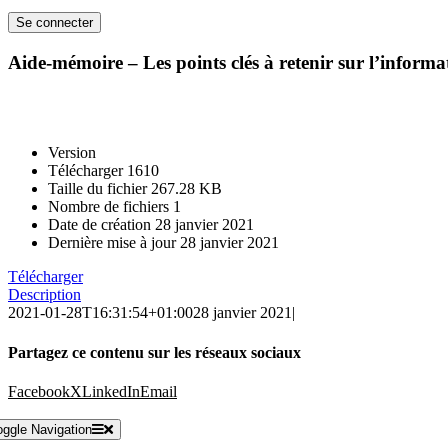
Aide-mémoire – Les points clés à retenir sur l’informat
Version
Télécharger
1610
Taille du fichier
267.28 KB
Nombre de fichiers
1
Date de création
28 janvier 2021
Dernière mise à jour
28 janvier 2021
Télécharger
Description
2021-01-28T16:31:54+01:00
28 janvier 2021
|
Partagez ce contenu sur les réseaux sociaux
Facebook
X
LinkedIn
Email
oggle Navigation