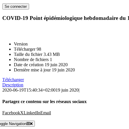
COVID-19 Point épidémiologique hebdomadaire du 1
Version
Télécharger
98
Taille du fichier
3.43 MB
Nombre de fichiers
1
Date de création
19 juin 2020
Dernière mise à jour
19 juin 2020
Télécharger
Description
2020-06-19T15:40:34+02:00
19 juin 2020
|
Partagez ce contenu sur les réseaux sociaux
Facebook
X
LinkedIn
Email
oggle Navigation