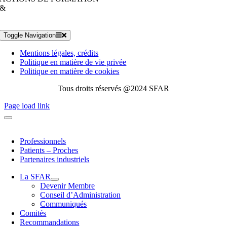
&
Toggle Navigation
Mentions légales, crédits
Politique en matière de vie privée
Politique en matière de cookies
Tous droits réservés @2024 SFAR
Page load link
Professionnels
Patients – Proches
Partenaires industriels
La SFAR
Devenir Membre
Conseil d’Administration
Communiqués
Comités
Recommandations