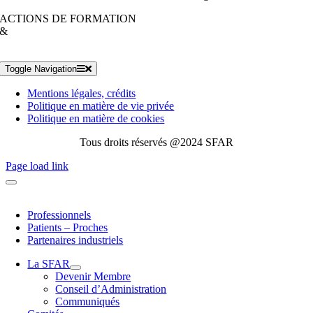
ACTIONS DE FORMATION
&
Toggle Navigation
Mentions légales, crédits
Politique en matière de vie privée
Politique en matière de cookies
Tous droits réservés @2024 SFAR
Page load link
Professionnels
Patients – Proches
Partenaires industriels
La SFAR
Devenir Membre
Conseil d’Administration
Communiqués