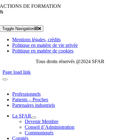
ACTIONS DE FORMATION
&
Toggle Navigation
Mentions légales, crédits
Politique en matière de vie privée
Politique en matière de cookies
Tous droits réservés @2024 SFAR
Page load link
Professionnels
Patients – Proches
Partenaires industriels
La SFAR
Devenir Membre
Conseil d’Administration
Communiqués
Comités