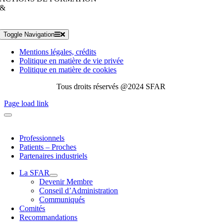
&
Toggle Navigation
Mentions légales, crédits
Politique en matière de vie privée
Politique en matière de cookies
Tous droits réservés @2024 SFAR
Page load link
Professionnels
Patients – Proches
Partenaires industriels
La SFAR
Devenir Membre
Conseil d’Administration
Communiqués
Comités
Recommandations