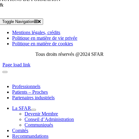
&
Toggle Navigation
Mentions légales, crédits
Politique en matière de vie privée
Politique en matière de cookies
Tous droits réservés @2024 SFAR
Page load link
Professionnels
Patients – Proches
Partenaires industriels
La SFAR
Devenir Membre
Conseil d’Administration
Communiqués
Comités
Recommandations