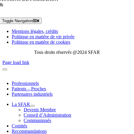
&
Toggle Navigation
Mentions légales, crédits
Politique en matière de vie privée
Politique en matière de cookies
Tous droits réservés @2024 SFAR
Page load link
Professionnels
Patients – Proches
Partenaires industriels
La SFAR
Devenir Membre
Conseil d’Administration
Communiqués
Comités
Recommandations