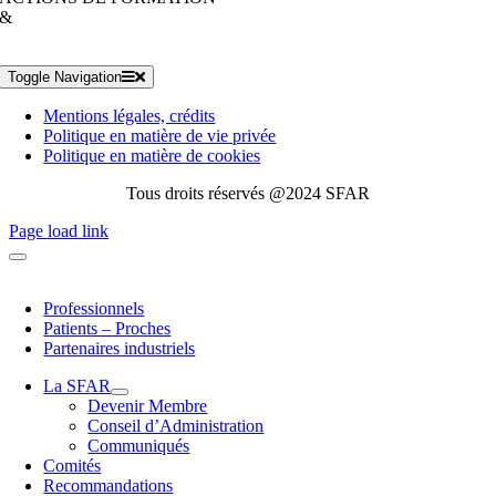
&
Toggle Navigation
Mentions légales, crédits
Politique en matière de vie privée
Politique en matière de cookies
Tous droits réservés @2024 SFAR
Page load link
Professionnels
Patients – Proches
Partenaires industriels
La SFAR
Devenir Membre
Conseil d’Administration
Communiqués
Comités
Recommandations