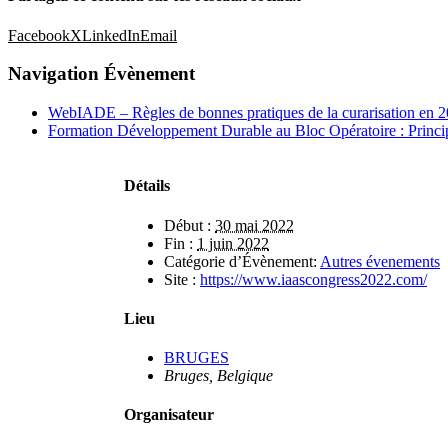
Facebook
X
LinkedIn
Email
Navigation Évènement
WebIADE – Règles de bonnes pratiques de la curarisation en 
Formation Développement Durable au Bloc Opératoire : Princip
Détails
Début :
30 mai 2022
Fin :
1 juin 2022
Catégorie d’Évènement:
Autres évenements
Site :
https://www.iaascongress2022.com/
Lieu
BRUGES
Bruges
,
Belgique
Organisateur