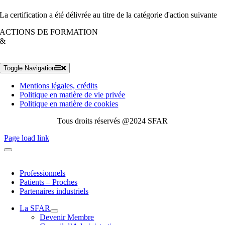
La certification a été délivrée au titre de la catégorie d'action suivante
ACTIONS DE FORMATION
&
Toggle Navigation
Mentions légales, crédits
Politique en matière de vie privée
Politique en matière de cookies
Tous droits réservés @2024 SFAR
Page load link
Professionnels
Patients – Proches
Partenaires industriels
La SFAR
Devenir Membre