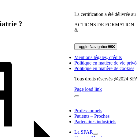
La certification a été délivrée au 
iatrie ?
ACTIONS DE FORMATION
&
Toggle Navigation
Mentions légales, crédits
Politique en matière de vie privé
Politique en matière de cookies
Tous droits réservés @2024 S
Page load link
Professionnels
Patients – Proches
Partenaires industriels
La SFAR