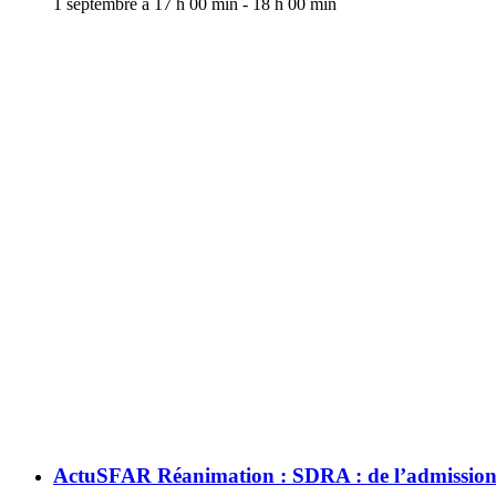
1 septembre à 17 h 00 min
-
18 h 00 min
ActuSFAR Réanimation : SDRA : de l’admissio