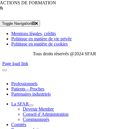
ACTIONS DE FORMATION
&
Toggle Navigation
Mentions légales, crédits
Politique en matière de vie privée
Politique en matière de cookies
Tous droits réservés @2024 SFAR
Page load link
Professionnels
Patients – Proches
Partenaires industriels
La SFAR
Devenir Membre
Conseil d’Administration
Communiqués
Comités