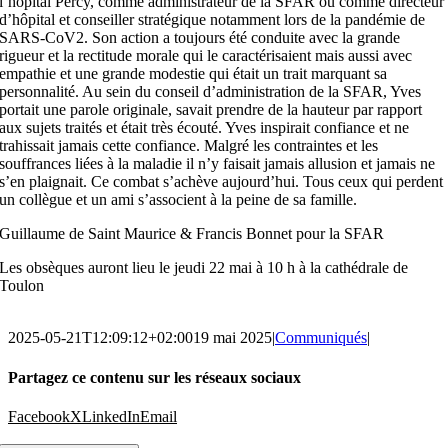
l’hôpital Percy, comme administrateur de la SFAR ou comme directeur
d’hôpital et conseiller stratégique notamment lors de la pandémie de
SARS-CoV2. Son action a toujours été conduite avec la grande
rigueur et la rectitude morale qui le caractérisaient mais aussi avec
empathie et une grande modestie qui était un trait marquant sa
personnalité. Au sein du conseil d’administration de la SFAR, Yves
portait une parole originale, savait prendre de la hauteur par rapport
aux sujets traités et était très écouté. Yves inspirait confiance et ne
trahissait jamais cette confiance. Malgré les contraintes et les
souffrances liées à la maladie il n’y faisait jamais allusion et jamais ne
s’en plaignait. Ce combat s’achève aujourd’hui. Tous ceux qui perdent
un collègue et un ami s’associent à la peine de sa famille.
Guillaume de Saint Maurice & Francis Bonnet pour la SFAR
Les obsèques auront lieu le jeudi 22 mai à 10 h à la cathédrale de
Toulon
2025-05-21T12:09:12+02:00
19 mai 2025
|
Communiqués
|
Partagez ce contenu sur les réseaux sociaux
Facebook
X
LinkedIn
Email