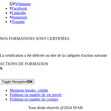
Whatsapp
Facebook
Linkedin
Instagram
Youtube
NOS FORMATIONS SONT CERTIFIÉES
La certification a été délivrée au titre de la catégorie d'action suivante
ACTIONS DE FORMATION
&
Toggle Navigation
Mentions légales, crédits
Politique en matière de vie privée
Politique en matière de cookies
Tous droits réservés @2024 SFAR