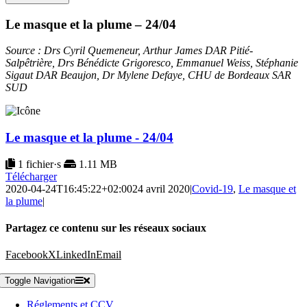
Le masque et la plume – 24/04
Source : Drs Cyril Quemeneur, Arthur James DAR Pitié-
Salpêtrière, Drs Bénédicte Grigoresco, Emmanuel Weiss, Stéphanie
Sigaut DAR Beaujon, Dr Mylene Defaye, CHU de Bordeaux SAR
SUD
Le masque et la plume - 24/04
1 fichier·s
1.11 MB
Télécharger
2020-04-24T16:45:22+02:00
24 avril 2020
|
Covid-19
,
Le masque et
la plume
|
Partagez ce contenu sur les réseaux sociaux
Facebook
X
LinkedIn
Email
Toggle Navigation
Réglements et CCV