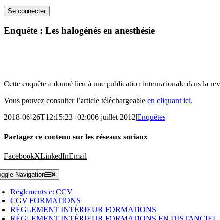
Enquête : Les halogénés en anesthésie
Cette enquête a donné lieu à une publication internationale dans la
Vous pouvez consulter l’article téléchargeable
en cliquant ici
.
2018-06-26T12:15:23+02:00
6 juillet 2012
|
Enquêtes
|
Partagez ce contenu sur les réseaux sociaux
Facebook
X
LinkedIn
Email
oggle Navigation
Réglements et CCV
CGV FORMATIONS
RÉGLEMENT INTÉRIEUR FORMATIONS
RÉGLEMENT INTÉRIEUR FORMATIONS EN DISTANCIEL