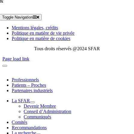
&
Toggle Navigation
Mentions légales, crédits
Politique en matière de vie privée
Politique en matière de cookies
Tous droits réservés @2024 SFAR
Page load link
Professionnels
Patients – Proches
Partenaires industriels
La SFAR
Devenir Membre
Conseil d’Administration
Communiqués
Comités
Recommandations
La recherche