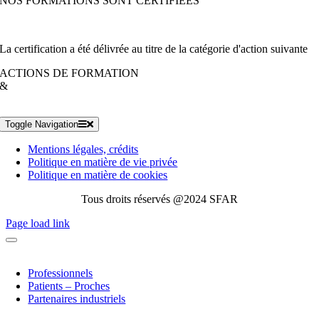
NOS FORMATIONS SONT CERTIFIÉES
La certification a été délivrée au titre de la catégorie d'action suivante
ACTIONS DE FORMATION
&
Toggle Navigation
Mentions légales, crédits
Politique en matière de vie privée
Politique en matière de cookies
Tous droits réservés @2024 SFAR
Page load link
Professionnels
Patients – Proches
Partenaires industriels