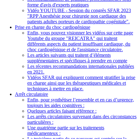
forme d'avis d'experts pratiques
Vidéo YOUTUBE - Session du congrès SFAR 2023
"RPP Anesthésie pour chirurgie non cardiaque des
patients adultes porteurs de cardiopathie cogénitale".
Prise en charge du choc cardiogénique
Enfin, vous pouvez visionner les vidéos sur cette page
Youtube du groupe "REICATRA" qui traitent
différents aspects du patient insuffisant cardiaque, du
choc cardiogénique et de l'assistance circulatoire.
Les articles suivants qui traitent d’éléments
supplémentaires et spécifiques à prendre en compte
Les récentes recommandations internationales publiées
en 2021.
Vidéos SFAR qui expliquent comment stratifier la prise
en charge ainsi que les thérapeutiques médicales et
techniques à mettre en place.
Arrêt circulatoire
Enfin, pour synthétiser l’ensemble et en cas d’urgence,
toujours les aides cognitives :
Quelques articles faisant référence :
Les arrêts circulatoires survenant dans des circonstances
particulières :
Une quatrième partie sur les traitements
médicamenteux :
La troisième partie de ce parcours est centrée sur la