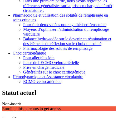
Dans une première partie, nous avons regroupé les
références généralistes sur la prise en charge de l’arrêt
circulatoire :
Pharmacologie et utilisation des solutés de remplissage en
soins critiques
Pour finir deux vidéos pour synthétiser l’ensemble
Moyens d’optimiser l’administration du remplissage
vasculaire
Balance hydro-sodée sur le devenir en réanimation et
des éléments de réflexion sur le choix du soluté
Pharmacologie des solutés de remplissage
Choc cardiogénique
Pour aller plus loin
Place de l’ECMO veino-artérielle
Prise en charge médicale
Généralités sur le choc cardiogénique
Hémodynamique et Assistance circulatoire
ECMO veino-artérielle
Statut actuel
Non-inscrit
Enroll in this parcours to get access