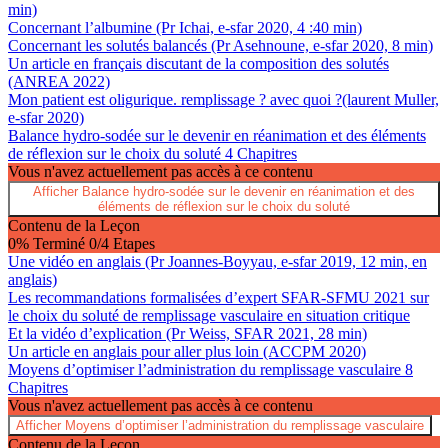
min)
Concernant l’albumine (Pr Ichai, e-sfar 2020, 4 :40 min)
Concernant les solutés balancés (Pr Asehnoune, e-sfar 2020, 8 min)
Un article en français discutant de la composition des solutés
(ANREA 2022)
Mon patient est oligurique. remplissage ? avec quoi ?(laurent Muller,
e-sfar 2020)
Balance hydro-sodée sur le devenir en réanimation et des éléments
de réflexion sur le choix du soluté
4 Chapitres
Vous n'avez actuellement pas accès à ce contenu
Afficher
Balance hydro-sodée sur le devenir en réanimation et des
éléments de réflexion sur le choix du soluté
Contenu de la Leçon
0% Terminé
0/4 Etapes
Une vidéo en anglais (Pr Joannes-Boyyau, e-sfar 2019, 12 min, en
anglais)
Les recommandations formalisées d’expert SFAR-SFMU 2021 sur
le choix du soluté de remplissage vasculaire en situation critique
Et la vidéo d’explication (Pr Weiss, SFAR 2021, 28 min)
Un article en anglais pour aller plus loin (ACCPM 2020)
Moyens d’optimiser l’administration du remplissage vasculaire
8
Chapitres
Vous n'avez actuellement pas accès à ce contenu
Afficher
Moyens d’optimiser l’administration du remplissage vasculaire
Contenu de la Leçon