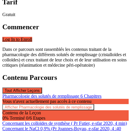
Tarif
Gratuit
Commencer
Log In to Enroll
Dans ce parcours sont rassemblés les contenus traitant de la
pharmacologie des différents solutés de remplissage (cristalloïdes et
colloïdes) et ceux traitant de leur choix et de leur utilisation en soins
critiques (réanimation et médecine péri-opératoire)
Contenu Parcours
Tout Afficher
Leçons
Pharmacologie des solutés de remplissage
6 Chapitres
Vous n'avez actuellement pas accès à ce contenu
Afficher
Pharmacologie des solutés de remplissage
Contenu de la Leçon
0% Terminé
0/6 Etapes
Concernant les colloïdes de synthèse ( Pr Futier, e-sfar 2020, 4 min)
Concernant le NaCl 0,9% (Pr Joannes-Boyau, e-sfar 2020, 4 :40