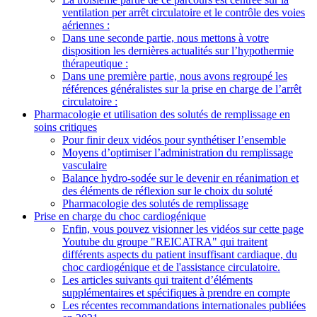
ventilation per arrêt circulatoire et le contrôle des voies
aériennes :
Dans une seconde partie, nous mettons à votre
disposition les dernières actualités sur l’hypothermie
thérapeutique :
Dans une première partie, nous avons regroupé les
références généralistes sur la prise en charge de l’arrêt
circulatoire :
Pharmacologie et utilisation des solutés de remplissage en
soins critiques
Pour finir deux vidéos pour synthétiser l’ensemble
Moyens d’optimiser l’administration du remplissage
vasculaire
Balance hydro-sodée sur le devenir en réanimation et
des éléments de réflexion sur le choix du soluté
Pharmacologie des solutés de remplissage
Prise en charge du choc cardiogénique
Enfin, vous pouvez visionner les vidéos sur cette page
Youtube du groupe "REICATRA" qui traitent
différents aspects du patient insuffisant cardiaque, du
choc cardiogénique et de l'assistance circulatoire.
Les articles suivants qui traitent d’éléments
supplémentaires et spécifiques à prendre en compte
Les récentes recommandations internationales publiées