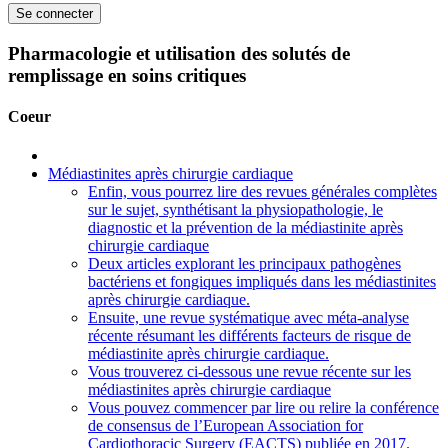
Pharmacologie et utilisation des solutés de
remplissage en soins critiques
Coeur
Médiastinites après chirurgie cardiaque
Enfin, vous pourrez lire des revues générales complètes
sur le sujet, synthétisant la physiopathologie, le
diagnostic et la prévention de la médiastinite après
chirurgie cardiaque
Deux articles explorant les principaux pathogènes
bactériens et fongiques impliqués dans les médiastinites
après chirurgie cardiaque.
Ensuite, une revue systématique avec méta-analyse
récente résumant les différents facteurs de risque de
médiastinite après chirurgie cardiaque.
Vous trouverez ci-dessous une revue récente sur les
médiastinites après chirurgie cardiaque
Vous pouvez commencer par lire ou relire la conférence
de consensus de l’European Association for
Cardiothoracic Surgery (EACTS) publiée en 2017.