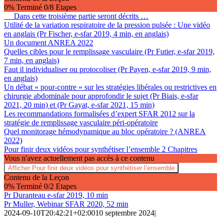
0% Terminé
0/8 Etapes
Dans cette troisième partie seront décrits …
Utilité de la variation respiratoire de la pression pulsée : Une vidéo
en anglais (Pr Fischer, e-sfar 2019, 4 min, en anglais)
Un document ANREA 2022
Quelles cibles pour le remplissage vasculaire (Pr Futier, e-sfar 2019,
7 min, en anglais)
Faut il individualiser ou protocoliser (Pr Payen, e-sfar 2019, 9 min,
en anglais)
Un débat « pour-contre » sur les stratégies libérales ou restrictives en
chirurgie abdominale pour approfondir le sujet (Pr Biais, e-sfar
2021, 20 min) et (Pr Gayat, e-sfar 2021, 15 min)
Les recommandations formalisées d’expert SFAR 2012 sur la
stratégie de remplissage vasculaire péri-opératoire
Quel monitorage hémodynamique au bloc opératoire ? (ANREA
2022)
Pour finir deux vidéos pour synthétiser l’ensemble
2 Chapitres
Vous n'avez actuellement pas accès à ce contenu
Afficher
Pour finir deux vidéos pour synthétiser l’ensemble
Contenu de la Leçon
0% Terminé
0/2 Etapes
Pr Duranteau e-sfar 2019, 10 min
Pr Muller, Webinar SFAR 2020, 52 min
2024-09-10T20:42:21+02:00
10 septembre 2024
|