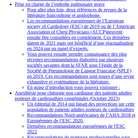
Prise en charge de l’embolie pulmonaire grave
Pour aller plus loin, deux références de revues de la
littérature francophone et anglophone.
Les recommandations européennes de l’European
society of Cardiology (ESC) de 2019 ou de l’American
Association of Chest Physicians (ACCP)peuvent
ensuite être consultées en complément. Ces dernières
datent de 2021 mais ont bénéficié d’une réactualisation
en 2024 par un panel d’experts.
Vous pouvez ensuite prendre connaissance des plus
récentes recommandations élaborées par plusieurs
sociétés savantes dont la SFAR sous l’égide de la
Société de Pneumologie de Langue Française (SPLF)
en 2019. Ces recommandations sont issues d’une revue
exhaustive et systématique de la littérature.
En guise d’introduction vous pouvez visionner :
Anesthésie pour chirurgie non cardiaque des patients adultes
porteurs de cardiopathies congénitales (Octobre 2023)
Un éditorial de 2014 qui faisait des projections sur cette
population de patients adultes porteurs de cardiopathies
Recommandations Nord-américaines de l’AHA 2018 et
Européennes de l’ESC 2020.
Dernières recommandations européennes de l'ESC
2022
Recommandations de pratiques professionnelles sous