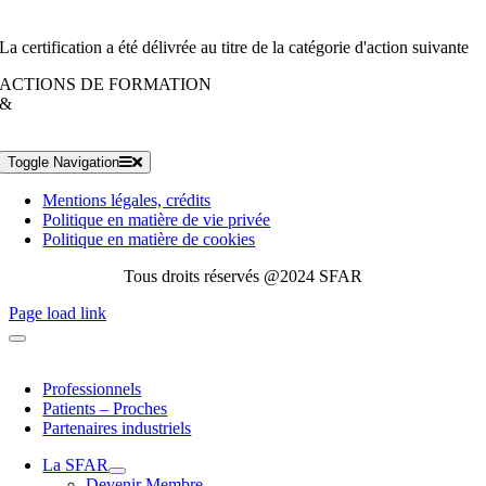
La certification a été délivrée au titre de la catégorie d'action suivante
ACTIONS DE FORMATION
&
Toggle Navigation
Mentions légales, crédits
Politique en matière de vie privée
Politique en matière de cookies
Tous droits réservés @2024 SFAR
Page load link
Professionnels
Patients – Proches
Partenaires industriels
La SFAR
Devenir Membre