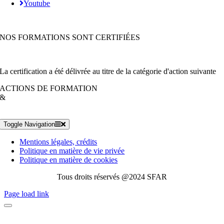
Youtube
NOS FORMATIONS SONT CERTIFIÉES
La certification a été délivrée au titre de la catégorie d'action suivante
ACTIONS DE FORMATION
&
Toggle Navigation
Mentions légales, crédits
Politique en matière de vie privée
Politique en matière de cookies
Tous droits réservés @2024 SFAR
Page load link