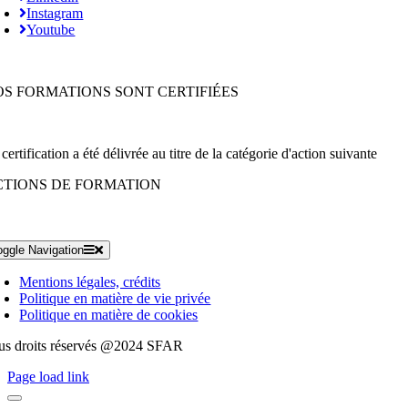
Instagram
Youtube
OS FORMATIONS SONT CERTIFIÉES
certification a été délivrée au titre de la catégorie d'action suivante
CTIONS DE FORMATION
oggle Navigation
Mentions légales, crédits
Politique en matière de vie privée
Politique en matière de cookies
us droits réservés @2024 SFAR
Page load link