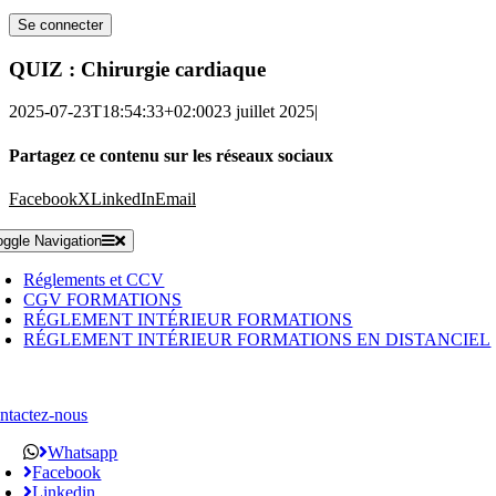
QUIZ : Chirurgie cardiaque
2025-07-23T18:54:33+02:00
23 juillet 2025
|
Partagez ce contenu sur les réseaux sociaux
Facebook
X
LinkedIn
Email
oggle Navigation
Réglements et CCV
CGV FORMATIONS
RÉGLEMENT INTÉRIEUR FORMATIONS
RÉGLEMENT INTÉRIEUR FORMATIONS EN DISTANCIEL
ntactez-nous
Whatsapp
Facebook
Linkedin