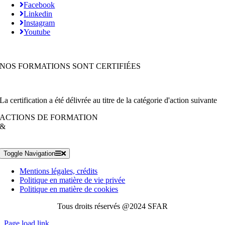
Facebook
Linkedin
Instagram
Youtube
NOS FORMATIONS SONT CERTIFIÉES
La certification a été délivrée au titre de la catégorie d'action suivante
ACTIONS DE FORMATION
&
Toggle Navigation
Mentions légales, crédits
Politique en matière de vie privée
Politique en matière de cookies
Tous droits réservés @2024 SFAR
Page load link