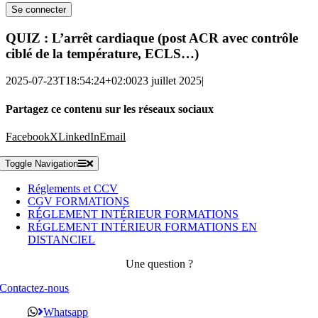
QUIZ : L’arrêt cardiaque (post ACR avec contrôle
ciblé de la température, ECLS…)
2025-07-23T18:54:24+02:00
23 juillet 2025
|
Partagez ce contenu sur les réseaux sociaux
Facebook
X
LinkedIn
Email
Toggle Navigation
Réglements et CCV
CGV FORMATIONS
RÉGLEMENT INTÉRIEUR FORMATIONS
RÉGLEMENT INTÉRIEUR FORMATIONS EN
DISTANCIEL
Une question ?
Contactez-nous
Whatsapp