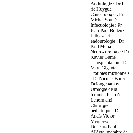
Andrologie : Dr É
ric Huygue
Cancérologie : Pr
Michel Soulié
Infectiologie : Pr
Jean-Paul Boiteux
Lithiase et
endourologie : Dr
Paul Méria
Neuro- urologie : Dr
Xavier Gamé
Transplantation : Dr
Marc Gigante
Troubles mictionnels
: Dr Nicolas Barry
Delongchamps
Urologie de la
femme : Pr Loïc
Lenormand
Chirurgie
pédiatrique : Dr
Anaïs Victor
Membres :
Dr Jean- Paul
Allègre, membre de