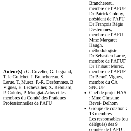
Branchereau,
membre de l’AFUF
Dr Patrick Coloby,
président de l’AFU
Dr François Régis
Desfemmes,
membre de l’AFU
Mme Margaret
Haugh,
méthodologiste
Dr Sébastien Larue,
membre de l’AFUF
Dr Thibaut Murez,
Auteur(s) :
G. Cuvelier, G. Legrand,
membre de l’AFUF
T. le Guilchet, J. Branchereau, S.
Dr Benoît Vignes,
Larue, T. Murez, F.-R. Desfemmes, B.
membre du CA
Vignes, É. Lechevallier, X. Rébillard,
SNCUF
P. Coloby, P. Mongiat-Artus et les
Chef de projet HAS
membres du Comité des Pratiques
: Mme Christine
Professionnelles de l’AFU
Revel- Delhom
Groupe de cotation :
13 membres
Les responsables (ou
délégués) des 9
comités de l’AFU :