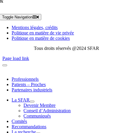
&
Toggle Navigation
Mentions légales, crédits
Politique en matière de vie privée
Politique en matière de cookies
Tous droits réservés @2024 SFAR
Page load link
Professionnels
Patients – Proches
Partenaires industriels
La SFAR
Devenir Membre
Conseil d’Administration
Communiqués
Comités
Recommandations
La recherche