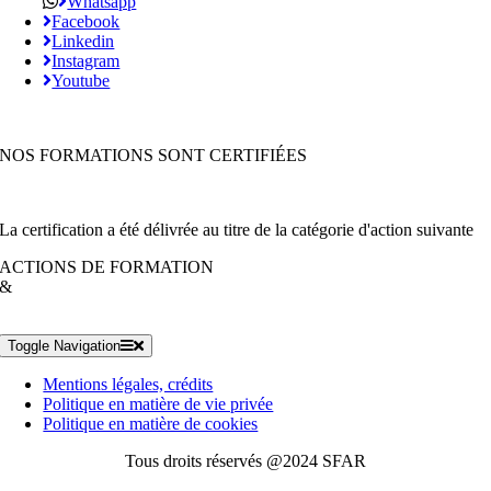
Whatsapp
Facebook
Linkedin
Instagram
Youtube
NOS FORMATIONS SONT CERTIFIÉES
La certification a été délivrée au titre de la catégorie d'action suivante
ACTIONS DE FORMATION
&
Toggle Navigation
Mentions légales, crédits
Politique en matière de vie privée
Politique en matière de cookies
Tous droits réservés @2024 SFAR