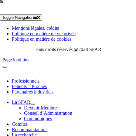
&
Toggle Navigation
Mentions légales, crédits
Politique en matière de vie privée
Politique en matière de cookies
Tous droits réservés @2024 SFAR
Page load link
Professionnels
Patients – Proches
Partenaires industriels
La SFAR
Devenir Membre
Conseil d’Administration
Communiqués
Comités
Recommandations
La recherche