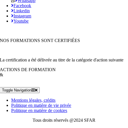
Whatsapp
Facebook
Linkedin
Instagram
Youtube
NOS FORMATIONS SONT CERTIFIÉES
La certification a été délivrée au titre de la catégorie d'action suivante
ACTIONS DE FORMATION
&
Toggle Navigation
Mentions légales, crédits
Politique en matière de vie privée
Politique en matière de cookies
Tous droits réservés @2024 SFAR