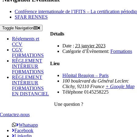
Conférence internationale de l’IFITS – La certification périod
SFAR RENNES
Toggle Navigation
Détails
Réglements et
CCV
Date :
23 janvier 2023
CGV
Catégorie d’Évènement:
Formations
FORMATIONS
RÉGLEMENT
Lieu
INTÉRIEUR
FORMATIONS
Hôpital Beaujon – Paris
RÉGLEMENT
100 boulevard du Général Leclerc
INTÉRIEUR
Clichy
,
92110
France
+ Google Map
FORMATIONS
Téléphone
0145258225
EN DISTANCIEL
Une question ?
Contactez-nous
Whatsapp
Facebook
Linkedin