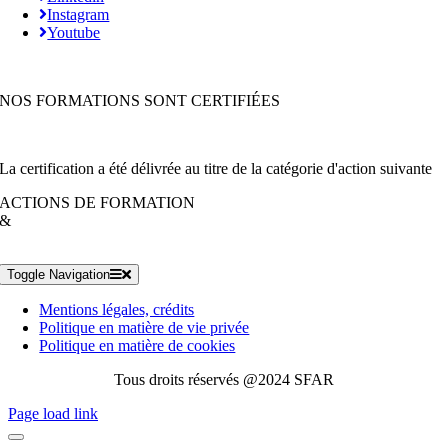
Instagram
Youtube
NOS FORMATIONS SONT CERTIFIÉES
La certification a été délivrée au titre de la catégorie d'action suivante
ACTIONS DE FORMATION
&
Toggle Navigation
Mentions légales, crédits
Politique en matière de vie privée
Politique en matière de cookies
Tous droits réservés @2024 SFAR
Page load link