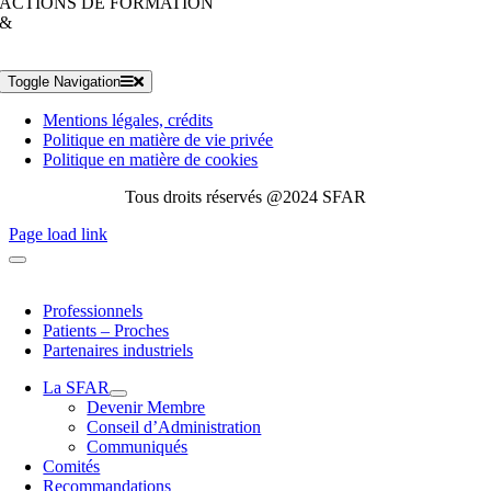
ACTIONS DE FORMATION
&
Toggle Navigation
Mentions légales, crédits
Politique en matière de vie privée
Politique en matière de cookies
Tous droits réservés @2024 SFAR
Page load link
Professionnels
Patients – Proches
Partenaires industriels
La SFAR
Devenir Membre
Conseil d’Administration
Communiqués
Comités
Recommandations