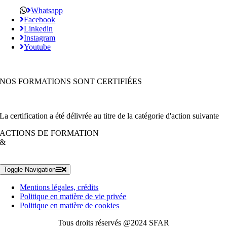
Whatsapp
Facebook
Linkedin
Instagram
Youtube
NOS FORMATIONS SONT CERTIFIÉES
La certification a été délivrée au titre de la catégorie d'action suivante
ACTIONS DE FORMATION
&
Toggle Navigation
Mentions légales, crédits
Politique en matière de vie privée
Politique en matière de cookies
Tous droits réservés @2024 SFAR