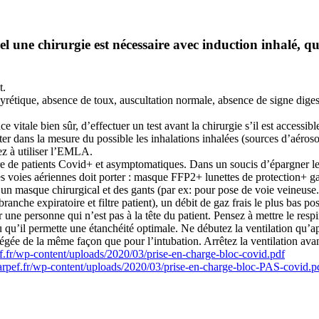
une chirurgie est nécessaire avec induction inhalé, que
t.
étique, absence de toux, auscultation normale, absence de signe digest
e vitale bien sûr, d’effectuer un test avant la chirurgie s’il est accessib
r dans la mesure du possible les inhalations inhalées (sources d’aérosol
ez à utiliser l’EMLA.
 de patients Covid+ et asymptomatiques. Dans un soucis d’épargner les éq
les voies aériennes doit porter : masque FFP2+ lunettes de protection+ g
un masque chirurgical et des gants (par ex: pour pose de voie veineuse..)
( branche expiratoire et filtre patient), un débit de gaz frais le plus bas
r une personne qui n’est pas à la tête du patient. Pensez à mettre le re
eu qu’il permette une étanchéité optimale. Ne débutez la ventilation qu’ap
égée de la même façon que pour l’intubation. Arrêtez la ventilation ava
ef.fr/wp-content/uploads/2020/03/prise-en-charge-bloc-covid.pdf
darpef.fr/wp-content/uploads/2020/03/prise-en-charge-bloc-PAS-covid.p