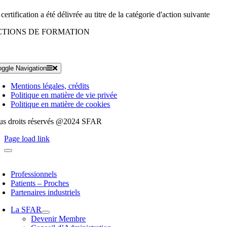
certification a été délivrée au titre de la catégorie d'action suivante
CTIONS DE FORMATION
oggle Navigation
Mentions légales, crédits
Politique en matière de vie privée
Politique en matière de cookies
us droits réservés @2024 SFAR
Page load link
Professionnels
Patients – Proches
Partenaires industriels
La SFAR
Devenir Membre