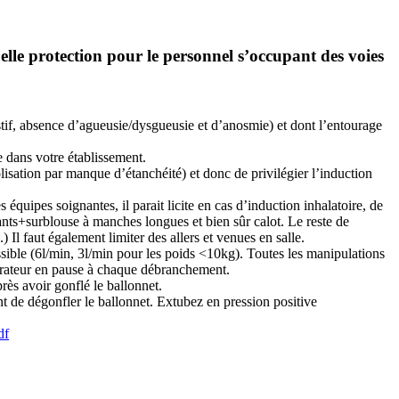
lle protection pour le personnel s’occupant des voies
if, absence d’agueusie/dysgueusie et d’anosmie) et dont l’entourage
le dans votre établissement.
isation par manque d’étanchéité) et donc de privilégier l’induction
uipes soignantes, il parait licite en cas d’induction inhalatoire, de
ants+surblouse à manches longues et bien sûr calot. Le reste de
 Il faut également limiter des allers et venues en salle.
 possible (6l/min, 3l/min pour les poids <10kg). Toutes les manipulations
spirateur en pause à chaque débranchement.
rès avoir gonflé le ballonnet.
nt de dégonfler le ballonnet. Extubez en pression positive
df