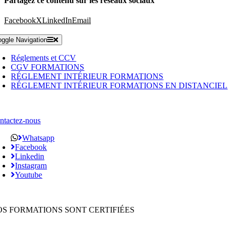
Partagez ce contenu sur les réseaux sociaux
Facebook
X
LinkedIn
Email
oggle Navigation
Réglements et CCV
CGV FORMATIONS
RÉGLEMENT INTÉRIEUR FORMATIONS
RÉGLEMENT INTÉRIEUR FORMATIONS EN DISTANCIEL
ntactez-nous
Whatsapp
Facebook
Linkedin
Instagram
Youtube
OS FORMATIONS SONT CERTIFIÉES