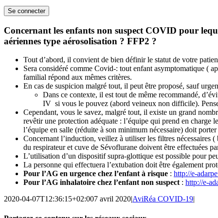
Concernant les enfants non suspect COVID pour lequel 
aériennes type aérosolisation ? FFP2 ?
Tout d’abord, il convient de bien définir le statut de votre patien
Sera considéré comme Covid-: tout enfant asymptomatique ( apyr
familial répond aux mêmes critères.
En cas de suspicion malgré tout, il peut être proposé, sauf urgenc
Dans ce contexte, il est tout de même recommandé, d’évite
IV si vous le pouvez (abord veineux non difficile). Pens
Cependant, vous le savez, malgré tout, il existe un grand nombre
revêtir une protection adéquate : l’équipe qui prend en charge 
l’équipe en salle (réduite à son minimum nécessaire) doit porter 
Concernant l’induction, veillez à utiliser les filtres nécessaires 
du respirateur et cuve de Sévoflurane doivent être effectuées pa
L’utilisation d’un dispositif supra-glottique est possible pour p
La personne qui effectuera l’extubation doit être également prot
Pour l’AG en urgence chez l’enfant à risque
:
http://e-adarp
Pour l’AG inhalatoire chez l’enfant non suspect
:
http://e-a
2020-04-07T12:36:15+02:00
7 avril 2020
|
AviRéa COVID-19
|