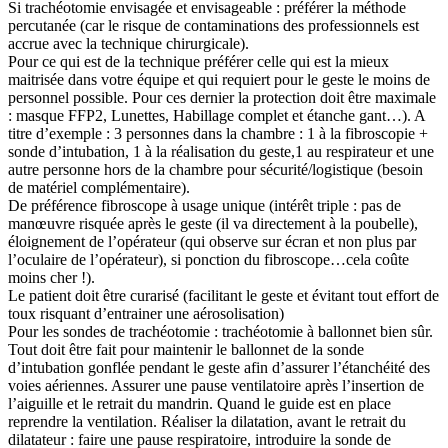
Si trachéotomie envisagée et envisageable : préférer la méthode
percutanée (car le risque de contaminations des professionnels est
accrue avec la technique chirurgicale).
Pour ce qui est de la technique préférer celle qui est la mieux
maitrisée dans votre équipe et qui requiert pour le geste le moins de
personnel possible. Pour ces dernier la protection doit être maximale
: masque FFP2, Lunettes, Habillage complet et étanche gant…). A
titre d’exemple : 3 personnes dans la chambre : 1 à la fibroscopie +
sonde d’intubation, 1 à la réalisation du geste,1 au respirateur et une
autre personne hors de la chambre pour sécurité/logistique (besoin
de matériel complémentaire).
De préférence fibroscope à usage unique (intérêt triple : pas de
manœuvre risquée après le geste (il va directement à la poubelle),
éloignement de l’opérateur (qui observe sur écran et non plus par
l’oculaire de l’opérateur), si ponction du fibroscope…cela coûte
moins cher !).
Le patient doit être curarisé (facilitant le geste et évitant tout effort de
toux risquant d’entrainer une aérosolisation)
Pour les sondes de trachéotomie : trachéotomie à ballonnet bien sûr.
Tout doit être fait pour maintenir le ballonnet de la sonde
d’intubation gonflée pendant le geste afin d’assurer l’étanchéité des
voies aériennes. Assurer une pause ventilatoire après l’insertion de
l’aiguille et le retrait du mandrin. Quand le guide est en place
reprendre la ventilation. Réaliser la dilatation, avant le retrait du
dilatateur : faire une pause respiratoire, introduire la sonde de