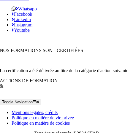
Whatsapp
Facebook
Linkedin
Instagram
Youtube
NOS FORMATIONS SONT CERTIFIÉES
La certification a été délivrée au titre de la catégorie d'action suivante
ACTIONS DE FORMATION
&
Toggle Navigation
Mentions légales, crédits
Politique en matière de vie privée
Politique en matière de cookies