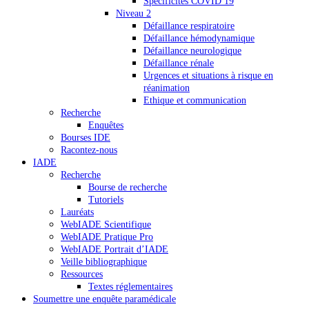
Spécificités COVID 19
Niveau 2
Défaillance respiratoire
Défaillance hémodynamique
Défaillance neurologique
Défaillance rénale
Urgences et situations à risque en
réanimation
Ethique et communication
Recherche
Enquêtes
Bourses IDE
Racontez-nous
IADE
Recherche
Bourse de recherche
Tutoriels
Lauréats
WebIADE Scientifique
WebIADE Pratique Pro
WebIADE Portrait d’IADE
Veille bibliographique
Ressources
Textes réglementaires
Soumettre une enquête paramédicale