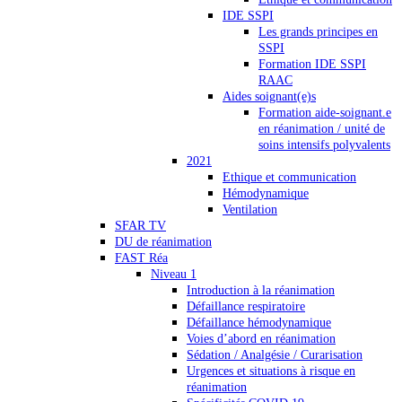
IDE SSPI
Les grands principes en
SSPI
Formation IDE SSPI
RAAC
Aides soignant(e)s
Formation aide-soignant.e
en réanimation / unité de
soins intensifs polyvalents
2021
Ethique et communication
Hémodynamique
Ventilation
SFAR TV
DU de réanimation
FAST Réa
Niveau 1
Introduction à la réanimation
Défaillance respiratoire
Défaillance hémodynamique
Voies d’abord en réanimation
Sédation / Analgésie / Curarisation
Urgences et situations à risque en
réanimation