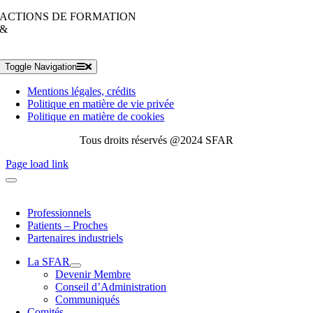
ACTIONS DE FORMATION
&
Toggle Navigation
Mentions légales, crédits
Politique en matière de vie privée
Politique en matière de cookies
Tous droits réservés @2024 SFAR
Page load link
Professionnels
Patients – Proches
Partenaires industriels
La SFAR
Devenir Membre
Conseil d’Administration
Communiqués
Comités