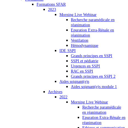
Formations SFAR
2023
Morning Live Webinar
Recherche paramédicale en
réanimation
Epuration Extra-Rénale en
réanimation
Ventilation
Hémodynamique
IDE SSPI
Grands principes en SSPI
SSPI et pédiatrie
Urgences en SSPI
RAC en SSPI
Grands principes en SSPI 2
Aides soignant(e)s
Aides soignant(e)s module 1
Archives
2022
Morning Live Webinar
Recherche paramédicale
en réanimation
Epuration Extra-Rénale en
réanimation
Ethique et communication