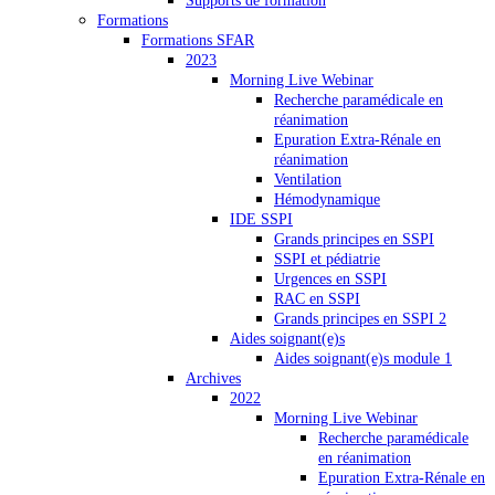
Supports de formation
Formations
Formations SFAR
2023
Morning Live Webinar
Recherche paramédicale en
réanimation
Epuration Extra-Rénale en
réanimation
Ventilation
Hémodynamique
IDE SSPI
Grands principes en SSPI
SSPI et pédiatrie
Urgences en SSPI
RAC en SSPI
Grands principes en SSPI 2
Aides soignant(e)s
Aides soignant(e)s module 1
Archives
2022
Morning Live Webinar
Recherche paramédicale
en réanimation
Epuration Extra-Rénale en