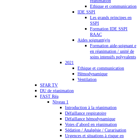
réanimation
Ethique et communication
IDE SSPI
Les grands principes en
SSPI
Formation IDE SSPI
RAAC
Aides soignant(e)s
Formation aide-soignant.e
en réanimation / unité de
soins intensifs polyvalents
2021
Ethique et communication
Hémodynamique
Ventilation
SFAR TV
DU de réanimation
FAST Réa
Niveau 1
Introduction à la réanimation
Défaillance respiratoire
Défaillance hémodynamique
Voies d’abord en réanimation
Sédation / Analgésie / Curarisation
Urgences et situations à risque en