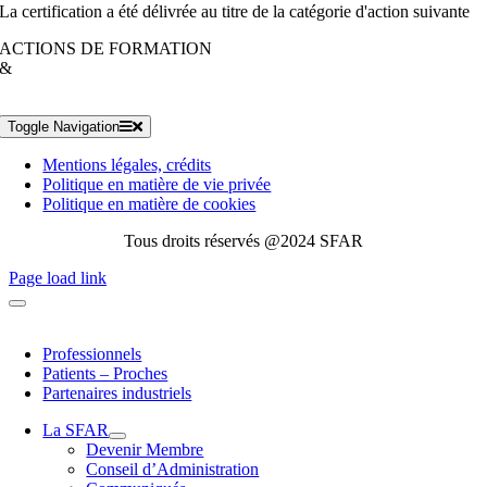
La certification a été délivrée au titre de la catégorie d'action suivante
ACTIONS DE FORMATION
&
Toggle Navigation
Mentions légales, crédits
Politique en matière de vie privée
Politique en matière de cookies
Tous droits réservés @2024 SFAR
Page load link
Professionnels
Patients – Proches
Partenaires industriels
La SFAR
Devenir Membre
Conseil d’Administration