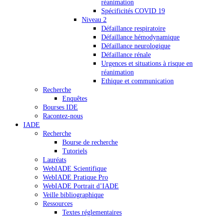
réanimation
Spécificités COVID 19
Niveau 2
Défaillance respiratoire
Défaillance hémodynamique
Défaillance neurologique
Défaillance rénale
Urgences et situations à risque en
réanimation
Ethique et communication
Recherche
Enquêtes
Bourses IDE
Racontez-nous
IADE
Recherche
Bourse de recherche
Tutoriels
Lauréats
WebIADE Scientifique
WebIADE Pratique Pro
WebIADE Portrait d’IADE
Veille bibliographique
Ressources
Textes réglementaires