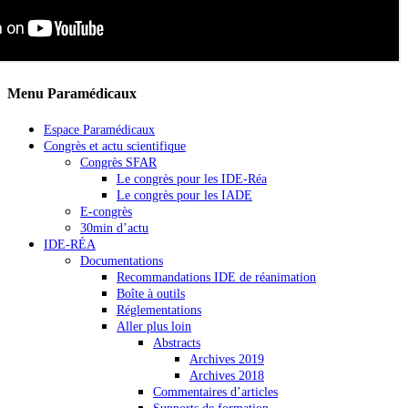
Menu Paramédicaux
Espace Paramédicaux
Congrès et actu scientifique
Congrès SFAR
Le congrès pour les IDE-Réa
Le congrès pour les IADE
E-congrès
30min d’actu
IDE-RÉA
Documentations
Recommandations IDE de réanimation
Boîte à outils
Réglementations
Aller plus loin
Abstracts
Archives 2019
Archives 2018
Commentaires d’articles