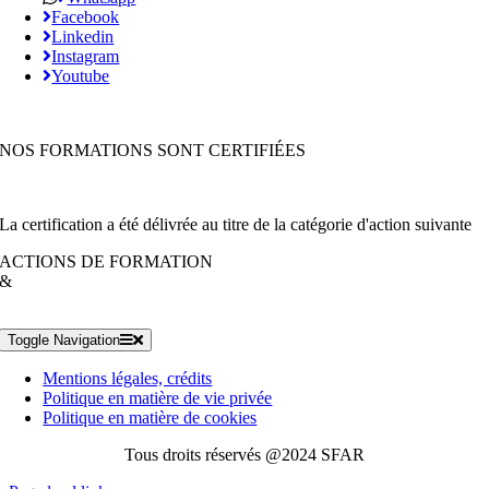
Facebook
Linkedin
Instagram
Youtube
NOS FORMATIONS SONT CERTIFIÉES
La certification a été délivrée au titre de la catégorie d'action suivante
ACTIONS DE FORMATION
&
Toggle Navigation
Mentions légales, crédits
Politique en matière de vie privée
Politique en matière de cookies
Tous droits réservés @2024 SFAR