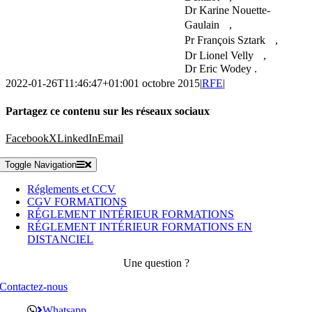
Dr Karine Nouette-
Gaulain ,
Pr François Sztark ,
Dr Lionel Velly ,
Dr Eric Wodey .
2022-01-26T11:46:47+01:00
1 octobre 2015
|
RFE
|
Partagez ce contenu sur les réseaux sociaux
Facebook
X
LinkedIn
Email
Toggle Navigation
Réglements et CCV
CGV FORMATIONS
RÉGLEMENT INTÉRIEUR FORMATIONS
RÉGLEMENT INTÉRIEUR FORMATIONS EN
DISTANCIEL
Une question ?
Contactez-nous
Whatsapp