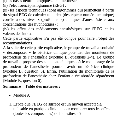
(i) les bases neurobiologiques de l’anesthésie ;
(ii) l’électroencéphalogramme (EEG) ;
(iii) les aspects techniques (dont algorithmes qui permettent à partir
du signal EEG de calculer un index (descripteur numérique unique)
corrélé à des niveaux (profondeurs) cliniques d’anesthésie et aux
concentrations des hypnotiques) ;
(iv) les effets des médicaments anesthésiques sur l’EEG et les
valeurs des index.
Cette partie explicative n’a pas été conçue pour faire l’objet des
recommandations.
A la suite de cette partie explicative, le groupe de travail a souhaité
« décomposer » le bénéfice clinique potentiel des moniteurs de
profondeur de l’anesthésie (Module B, questions 2-4). Le groupe
de travail a proposé des situations cliniques où le monitorage de la
profondeur de l’anesthésie pourrait avoir un bénéfice clinique
(Module B, question 5). Enfin, l’utilisation du monitorage de la
profondeur de l’anesthésie chez l’enfant a été abordée séparément
(Module B, question 6).
Sommaire – Table des matières :
Module A
Est-ce que l’EEG de surface est un moyen acceptable/
utilisable en pratique clinique pour monitorer tous les effets
(toutes les composantes) de l’anesthésie ?