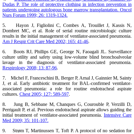
Dudas P. The role of protective clothing in infection prevention in
patients undergoing autologous bone marrow transplantation. Oncol
Nurs Forum 1999; 26: 1319-1324.
5. Hayon J, Figliolini C, Combes A, Trouillet J, Kassis N,
Dombret MC, et al. Role of serial routine microbiologic culture
results in the initial management of ventilator-associated pneumonia.
Am J Respir Crit Care Med 2002; 165: 41-46
.
6. Boots RJ, Phillips GE, George N, Faoagali JL. Surveillance
culture utility and safety using low-volume blind bronchoalveolar
lavage in the diagnosis of ventilator-associated pneumonia.
Respirology 2008; 13: 87-96
.
7. Michel F, Franceschini B, Berger P, Arnal J, Gainnier M, Sainty
J, et al. Early antibiotic treatment for BAL-confirmed ventilator-
associated pneumonia: a role for routine endotracheal aspirate
cultures.
Chest 2005; 127: 589-597
.
8. Jung B, Sebbane M, Chanques G, Courouble P, Verzilli D,
Perrigault P, et al. Previous endotracheal aspirate allows guiding the
initial treatment of ventilator-associated pneumonia.
Intensive Care
Med 2009; 35: 101-107.
9. Strøm T, Martinussen T, Toft P. A protocol of no sedation for