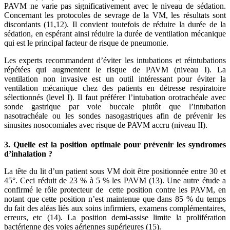
PAVM ne varie pas significativement avec le niveau de sédation.
Concernant les protocoles de sevrage de la VM, les résultats sont
discordants (11,12). Il convient toutefois de réduire la durée de la
sédation, en espérant ainsi réduire la durée de ventilation mécanique
qui est le principal facteur de risque de pneumonie.
Les experts recommandent d’éviter les intubations et réintubations
répétées qui augmentent le risque de PAVM (niveau I). La
ventilation non invasive est un outil intéressant pour éviter la
ventilation mécanique chez des patients en détresse respiratoire
sélectionnés (level I). Il faut préférer l’intubation orotrachéale avec
sonde gastrique par voie buccale plutôt que l’intubation
nasotrachéale ou les sondes nasogastriques afin de prévenir les
sinusites nosocomiales avec risque de PAVM accru (niveau II).
3. Quelle est la position optimale pour prévenir les syndromes
d’inhalation ?
La tête du lit d’un patient sous VM doit être positionnée entre 30 et
45°. Ceci réduit de 23 % à 5 % les PAVM (13). Une autre étude a
confirmé le rôle protecteur de cette position contre les PAVM, en
notant que cette position n’est maintenue que dans 85 % du temps
du fait des aléas liés aux soins infirmiers, examens complémentaires,
erreurs, etc (14). La position demi-assise limite la prolifération
bactérienne des voies aériennes supérieures (15).