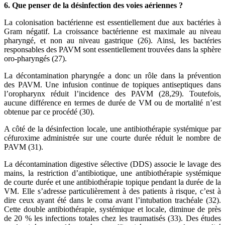
6. Que penser de la désinfection des voies aériennes ?
La colonisation bactérienne est essentiellement due aux bactéries à
Gram négatif. La croissance bactérienne est maximale au niveau
pharyngé, et non au niveau gastrique (26). Ainsi, les bactéries
responsables des PAVM sont essentiellement trouvées dans la sphère
oro-pharyngés (27).
La décontamination pharyngée a donc un rôle dans la prévention
des PAVM. Une infusion continue de topiques antiseptiques dans
l’oropharynx réduit l’incidence des PAVM (28,29). Toutefois,
aucune différence en termes de durée de VM ou de mortalité n’est
obtenue par ce procédé (30).
A côté de la désinfection locale, une antibiothérapie systémique par
céfuroxime administrée sur une courte durée réduit le nombre de
PAVM (31).
La décontamination digestive sélective (DDS) associe le lavage des
mains, la restriction d’antibiotique, une antibiothérapie systémique
de courte durée et une antibiothérapie topique pendant la durée de la
VM. Elle s’adresse particulièrement à des patients à risque, c’est à
dire ceux ayant été dans le coma avant l’intubation trachéale (32).
Cette double antibiothérapie, systémique et locale, diminue de près
de 20 % les infections totales chez les traumatisés (33). Des études