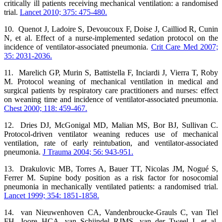
critically ill patients receiving mechanical ventilation: a randomised
trial.
Lancet 2010; 375: 475-480.
10. Quenot J, Ladoire S, Devoucoux F, Doise J, Cailliod R, Cunin
N, et al. Effect of a nurse-implemented sedation protocol on the
incidence of ventilator-associated pneumonia.
Crit Care Med 2007;
35: 2031-2036.
11. Marelich GP, Murin S, Battistella F, Inciardi J, Vierra T, Roby
M. Protocol weaning of mechanical ventilation in medical and
surgical patients by respiratory care practitioners and nurses: effect
on weaning time and incidence of ventilator-associated pneumonia.
Chest 2000; 118: 459-467.
12. Dries DJ, McGonigal MD, Malian MS, Bor BJ, Sullivan C.
Protocol-driven ventilator weaning reduces use of mechanical
ventilation, rate of early reintubation, and ventilator-associated
pneumonia.
J Trauma 2004; 56: 943-951.
13. Drakulovic MB, Torres A, Bauer TT, Nicolas JM, Nogué S,
Ferrer M. Supine body position as a risk factor for nosocomial
pneumonia in mechanically ventilated patients: a randomised trial.
Lancet 1999; 354: 1851-1858.
14. van Nieuwenhoven CA, Vandenbroucke-Grauls C, van Tiel
FH, Joore HCA, van Schijndel RJMS, van der Tweel I, et al.