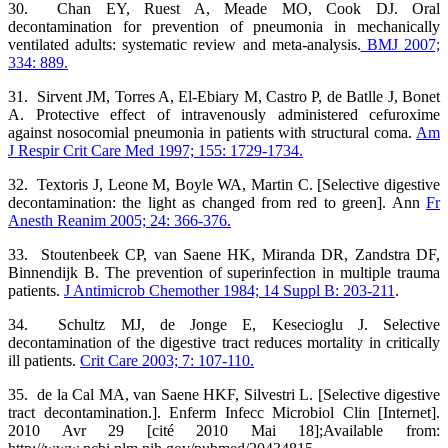
30. Chan EY, Ruest A, Meade MO, Cook DJ. Oral
decontamination for prevention of pneumonia in mechanically
ventilated adults: systematic review and meta-analysis.
BMJ 2007;
334: 889.
31. Sirvent JM, Torres A, El-Ebiary M, Castro P, de Batlle J, Bonet
A. Protective effect of intravenously administered cefuroxime
against nosocomial pneumonia in patients with structural coma.
Am
J Respir Crit Care Med 1997; 155: 1729-1734.
32. Textoris J, Leone M, Boyle WA, Martin C. [Selective digestive
decontamination: the light as changed from red to green]. Ann
Fr
Anesth Reanim 2005; 24: 366-376.
33. Stoutenbeek CP, van Saene HK, Miranda DR, Zandstra DF,
Binnendijk B. The prevention of superinfection in multiple trauma
patients.
J Antimicrob Chemother 1984; 14 Suppl B: 203-211
.
34. Schultz MJ, de Jonge E, Kesecioglu J. Selective
decontamination of the digestive tract reduces mortality in critically
ill patients.
Crit Care 2003; 7: 107-110.
35. de la Cal MA, van Saene HKF, Silvestri L. [Selective digestive
tract decontamination.]. Enferm Infecc Microbiol Clin [Internet].
2010 Avr 29 [cité 2010 Mai 18];Available from: