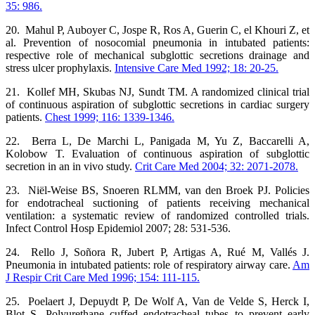
35: 986.
20. Mahul P, Auboyer C, Jospe R, Ros A, Guerin C, el Khouri Z, et
al. Prevention of nosocomial pneumonia in intubated patients:
respective role of mechanical subglottic secretions drainage and
stress ulcer prophylaxis.
Intensive Care Med 1992; 18: 20-25.
21. Kollef MH, Skubas NJ, Sundt TM. A randomized clinical trial
of continuous aspiration of subglottic secretions in cardiac surgery
patients.
Chest 1999; 116: 1339-1346.
22. Berra L, De Marchi L, Panigada M, Yu Z, Baccarelli A,
Kolobow T. Evaluation of continuous aspiration of subglottic
secretion in an in vivo study.
Crit Care Med 2004; 32: 2071-2078.
23. Niël-Weise BS, Snoeren RLMM, van den Broek PJ. Policies
for endotracheal suctioning of patients receiving mechanical
ventilation: a systematic review of randomized controlled trials.
Infect Control Hosp Epidemiol 2007; 28: 531-536.
24. Rello J, Soñora R, Jubert P, Artigas A, Rué M, Vallés J.
Pneumonia in intubated patients: role of respiratory airway care.
Am
J Respir Crit Care Med 1996; 154: 111-115.
25. Poelaert J, Depuydt P, De Wolf A, Van de Velde S, Herck I,
Blot S. Polyurethane cuffed endotracheal tubes to prevent early