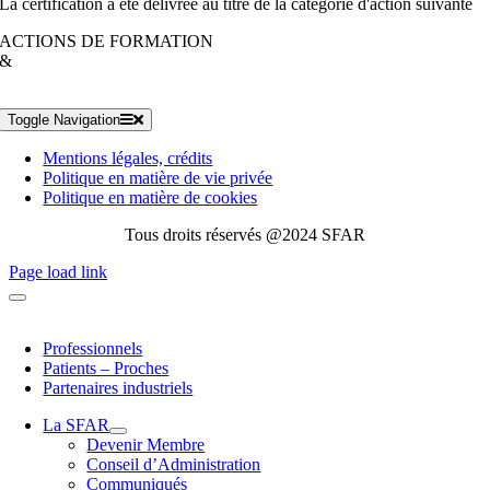
La certification a été délivrée au titre de la catégorie d'action suivante
ACTIONS DE FORMATION
&
Toggle Navigation
Mentions légales, crédits
Politique en matière de vie privée
Politique en matière de cookies
Tous droits réservés @2024 SFAR
Page load link
Professionnels
Patients – Proches
Partenaires industriels
La SFAR
Devenir Membre
Conseil d’Administration
Communiqués