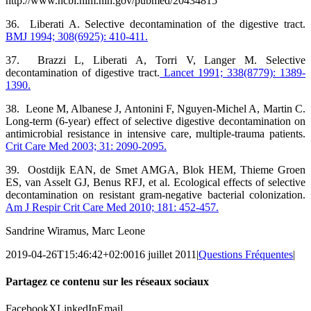
http://www.ncbi.nlm.nih.gov/pubmed/20434815
36. Liberati A. Selective decontamination of the digestive tract.
BMJ 1994; 308(6925): 410-411.
37. Brazzi L, Liberati A, Torri V, Langer M. Selective
decontamination of digestive tract.
Lancet 1991; 338(8779): 1389-
1390.
38. Leone M, Albanese J, Antonini F, Nguyen-Michel A, Martin C.
Long-term (6-year) effect of selective digestive decontamination on
antimicrobial resistance in intensive care, multiple-trauma patients.
Crit Care Med 2003; 31: 2090-2095.
39. Oostdijk EAN, de Smet AMGA, Blok HEM, Thieme Groen
ES, van Asselt GJ, Benus RFJ, et al. Ecological effects of selective
decontamination on resistant gram-negative bacterial colonization.
Am J Respir Crit Care Med 2010; 181: 452-457.
Sandrine Wiramus, Marc Leone
2019-04-26T15:46:42+02:00
16 juillet 2011
|
Questions Fréquentes
|
Partagez ce contenu sur les réseaux sociaux
Facebook
X
LinkedIn
Email