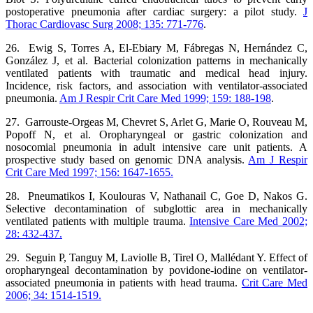
postoperative pneumonia after cardiac surgery: a pilot study.
J
Thorac Cardiovasc Surg 2008; 135: 771-776
.
26. Ewig S, Torres A, El-Ebiary M, Fábregas N, Hernández C,
González J, et al. Bacterial colonization patterns in mechanically
ventilated patients with traumatic and medical head injury.
Incidence, risk factors, and association with ventilator-associated
pneumonia.
Am J Respir Crit Care Med 1999; 159: 188-198
.
27. Garrouste-Orgeas M, Chevret S, Arlet G, Marie O, Rouveau M,
Popoff N, et al. Oropharyngeal or gastric colonization and
nosocomial pneumonia in adult intensive care unit patients. A
prospective study based on genomic DNA analysis.
Am J Respir
Crit Care Med 1997; 156: 1647-1655.
28. Pneumatikos I, Koulouras V, Nathanail C, Goe D, Nakos G.
Selective decontamination of subglottic area in mechanically
ventilated patients with multiple trauma.
Intensive Care Med 2002;
28: 432-437.
29. Seguin P, Tanguy M, Laviolle B, Tirel O, Mallédant Y. Effect of
oropharyngeal decontamination by povidone-iodine on ventilator-
associated pneumonia in patients with head trauma.
Crit Care Med
2006; 34: 1514-1519.