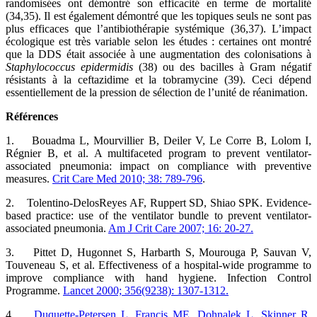
randomisées ont démontré son efficacité en terme de mortalité
(34,35). Il est également démontré que les topiques seuls ne sont pas
plus efficaces que l’antibiothérapie systémique (36,37). L’impact
écologique est très variable selon les études : certaines ont montré
que la DDS était associée à une augmentation des colonisations à
Staphylococcus epidermidis
(38) ou des bacilles à Gram négatif
résistants à la ceftazidime et la tobramycine (39). Ceci dépend
essentiellement de la pression de sélection de l’unité de réanimation.
Références
1. Bouadma L, Mourvillier B, Deiler V, Le Corre B, Lolom I,
Régnier B, et al. A multifaceted program to prevent ventilator-
associated pneumonia: impact on compliance with preventive
measures.
Crit Care Med 2010; 38: 789-796
.
2. Tolentino-DelosReyes AF, Ruppert SD, Shiao SPK. Evidence-
based practice: use of the ventilator bundle to prevent ventilator-
associated pneumonia.
Am J Crit Care 2007; 16: 20-27.
3. Pittet D, Hugonnet S, Harbarth S, Mourouga P, Sauvan V,
Touveneau S, et al. Effectiveness of a hospital-wide programme to
improve compliance with hand hygiene. Infection Control
Programme.
Lancet 2000; 356(9238): 1307-1312.
4.
Duquette-Petersen L, Francis ME, Dohnalek L, Skinner R,