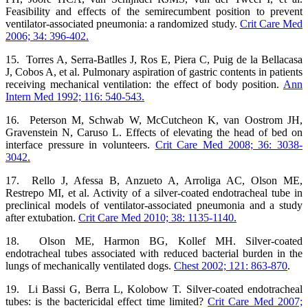
Feasibility and effects of the semirecumbent position to prevent
ventilator-associated pneumonia: a randomized study.
Crit Care Med
2006; 34: 396-402.
15. Torres A, Serra-Batlles J, Ros E, Piera C, Puig de la Bellacasa
J, Cobos A, et al. Pulmonary aspiration of gastric contents in patients
receiving mechanical ventilation: the effect of body position.
Ann
Intern Med 1992; 116: 540-543.
16. Peterson M, Schwab W, McCutcheon K, van Oostrom JH,
Gravenstein N, Caruso L. Effects of elevating the head of bed on
interface pressure in volunteers.
Crit Care Med 2008; 36: 3038-
3042.
17. Rello J, Afessa B, Anzueto A, Arroliga AC, Olson ME,
Restrepo MI, et al. Activity of a silver-coated endotracheal tube in
preclinical models of ventilator-associated pneumonia and a study
after extubation.
Crit Care Med 2010; 38: 1135-1140.
18. Olson ME, Harmon BG, Kollef MH. Silver-coated
endotracheal tubes associated with reduced bacterial burden in the
lungs of mechanically ventilated dogs.
Chest 2002; 121: 863-870
.
19. Li Bassi G, Berra L, Kolobow T. Silver-coated endotracheal
tubes: is the bactericidal effect time limited?
Crit Care Med 2007;