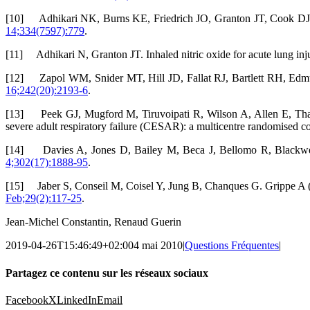
[10] Adhikari NK, Burns KE, Friedrich JO, Granton JT, Cook DJ, Me
14;334(7597):779
.
[11] Adhikari N, Granton JT. Inhaled nitric oxide for acute lung in
[12] Zapol WM, Snider MT, Hill JD, Fallat RJ, Bartlett RH, Edmund
16;242(20):2193-6
.
[13] Peek GJ, Mugford M, Tiruvoipati R, Wilson A, Allen E, Thala
severe adult respiratory failure (CESAR): a multicentre randomised con
[14] Davies A, Jones D, Bailey M, Beca J, Bellomo R, Blackwel
4;302(17):1888-95
.
[15] Jaber S, Conseil M, Coisel Y, Jung B, Chanques G. Grippe A (H1
Feb;29(2):117-25
.
Jean-Michel Constantin, Renaud Guerin
2019-04-26T15:46:49+02:00
4 mai 2010
|
Questions Fréquentes
|
Partagez ce contenu sur les réseaux sociaux
Facebook
X
LinkedIn
Email