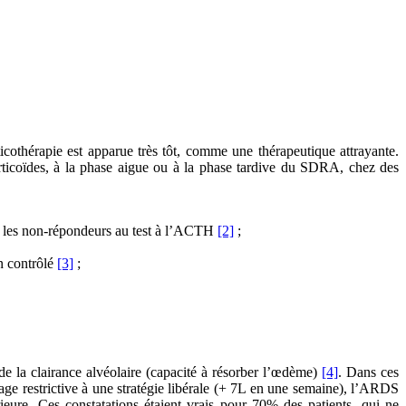
cothérapie est apparue très tôt, comme une thérapeutique attrayante.
corticoïdes, à la phase aigue ou à la phase tardive du SDRA, chez des
ez les non-répondeurs au test à l’ACTH
[2]
;
n contrôlé
[3]
;
de la clairance alvéolaire (capacité à résorber l’œdème)
[4]
. Dans ces
ge restrictive à une stratégie libérale (+ 7L en une semaine), l’ARDS
rieure. Ces constatations étaient vrais pour 70% des patients,
qui ne