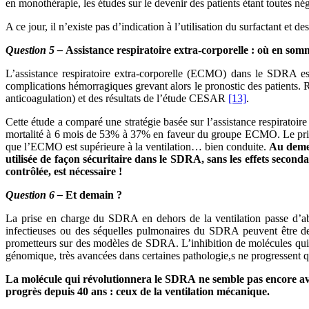
en monothérapie, les études sur le devenir des patients étant toutes nég
A ce jour, il n’existe pas d’indication à l’utilisation du surfactant et
Question 5 –
Assistance respiratoire extra-corporelle : où en so
L’assistance respiratoire extra-corporelle (ECMO) dans le SDRA es
complications hémorragiques grevant alors le pronostic des patients. R
anticoagulation) et des résultats de l’étude CESAR
[13]
.
Cette étude a comparé une stratégie basée sur l’assistance respiratoir
mortalité à 6 mois de 53% à 37% en faveur du groupe ECMO. Le princip
que l’ECMO est supérieure à la ventilation… bien conduite.
Au demeu
utilisée de façon sécuritaire dans le SDRA, sans les effets second
contrôlée, est nécessaire !
Question 6 –
Et demain ?
La prise en charge du SDRA en dehors de la ventilation passe d’abor
infectieuses ou des séquelles pulmonaires du SDRA peuvent être des 
prometteurs sur des modèles de SDRA. L’inhibition de molécules qui p
génomique, très avancées dans certaines pathologie,s ne progressent
La molécule qui révolutionnera le SDRA ne semble pas encore avoir
progrès depuis 40 ans : ceux de la ventilation mécanique.