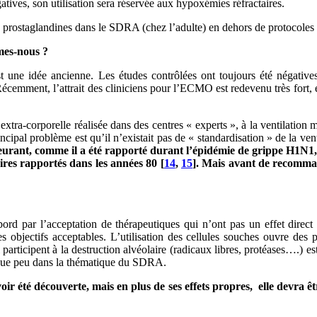
atives, son utilisation sera réservée aux hypoxémies réfractaires.
 des prostaglandines dans le SDRA (chez l’adulte) en dehors de protocoles
mmes-nous ?
t une idée ancienne. Les études contrôlées ont toujours été négative
écemment, l’attrait des cliniciens pour l’ECMO est redevenu très fort, 
e extra-corporelle réalisée dans des centres « experts », à la ventilatio
al problème est qu’il n’existait pas de « standardisation » de la ven
rant, comme il a été rapporté durant l’épidémie de grippe H1N1, il
aires rapportés dans les années 80 [
14
,
15
]. Mais avant de recommand
d par l’acceptation de thérapeutiques qui n’ont pas un effet direct 
objectifs acceptables. L’utilisation des cellules souches ouvre des p
articipent à la destruction alvéolaire (radicaux libres, protéases….) e
 que peu dans la thématique du SDRA.
 été découverte, mais en plus de ses effets propres, elle devra êt