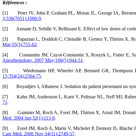
Références :
[1] Peter JV, John P, Graham PL, Moran JL, George IA, Bersten A. C
3;336(7651):1006-9
.
[2] Annane D, Sebille V, Bellissant E. Effect of low doses of cortico
[3] Papazian L, Doddoli C, Chetaille B, Gernez Y, Thirion X, Roch A
Mar;35(3):755-62
.
[4] Constantin JM, Cayot-Constantin S, Roszyk L, Futier E, Sapin 
Anesthesiology. 2007 May;106(5):944-51
.
[5] Wiedemann HP, Wheeler AP, Bernard GR, Thompson BT, Hay
15;354(24):2564-75
.
[6] Boyadjiev I, Albanese J. Sedation du patient presentant un synd
[7] Kahn JM, Andersson L, Karir V, Polissar NL, Neff MJ, Rubenfeld
71
.
[8] Gainnier M, Roch A, Forel JM, Thirion X, Arnal JM, Donati S, e
Med. 2004 Jan;32(1):113-9
.
[9] Forel JM, Roch A, Marin V, Michelet P, Demory D, Blache JL, et
Care Med. 2006 Nov;34(11):2749-57
.