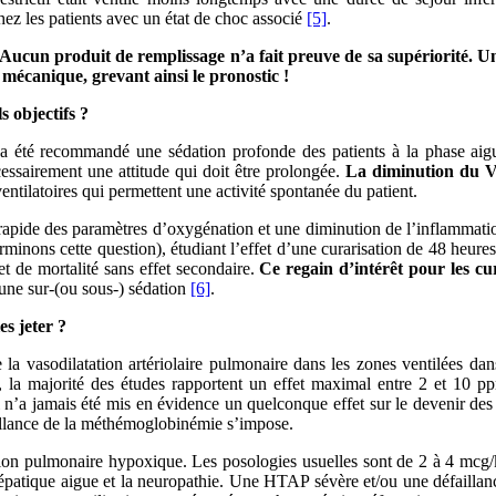
hez les patients avec un état de choc associé
[5]
.
. Aucun produit de remplissage n’a fait preuve de sa supériorité. 
mécanique, grevant ainsi le pronostic !
s objectifs ?
 a été recommandé une sédation profonde des patients à la phase aigu
essairement une attitude qui doit être prolongée.
La diminution du VT
ventilatoires qui permettent une activité spontanée du patient.
rapide des paramètres d’oxygénation et une diminution de l’inflammatio
inons cette question), étudiant l’effet d’une curarisation de 48 heure
t de mortalité sans effet secondaire.
Ce regain d’intérêt pour les cu
r une sur-(ou sous-) sédation
[6]
.
s jeter ?
 la vasodilatation artériolaire pulmonaire dans les zones ventilées dans
la majorité des études rapportent un effet maximal entre 2 et 10 pp
l n’a jamais été mis en évidence un quelconque effet sur le devenir des
illance de la méthémoglobinémie s’impose.
iction pulmonaire hypoxique. Les posologies usuelles sont de 2 à 4 mc
hépatique aigue et la neuropathie. Une HTAP sévère et/ou une défaillan