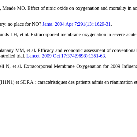
ade MO. Effect of nitric oxide on oxygenation and mortality in acut
jury: no place for NO?
Jama. 2004 Apr 7;291(13):1629-31
.
s LH, et al. Extracorporeal membrane oxygenation in severe acute re
nany MM, et al. Efficacy and economic assessment of conventional v
trolled trial.
Lancet. 2009 Oct 17;374(9698):1351-63
.
l N, et al. Extracorporeal Membrane Oxygenation for 2009 Influen
N1) et SDRA : caractéristiques des patients admis en réanimation et p