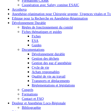
Formations CAMR
Coopération avec Safety comitee ESAIC
Arcothova
Anesthésie-réanimation pour Chirurgie urgente, Urgences vitales et T
Ethique pour la Recherche en Anesthésie-Réanimation
Développement Durable
Règles de fonctionnement du comité
Fiches thématiques et guides
Fiches
ESA
Guides
Documentations
Développement durable
Gestion des déchets
Gestion des gaz d’anesthésie
Cycle de vie
Achats responsables
Qualité de vie au travail
Transports et déplacements
Réglementations et législations
Congrès
Formations
Contact et FAQ
Douleur et Anesthésie Loco-Régionale
Bibliographie