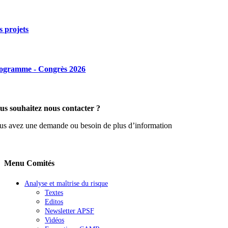
s projets
ogramme - Congrès 2026
us souhaitez nous contacter ?
us avez une demande ou besoin de plus d’information
Menu Comités
Analyse et maîtrise du risque
Textes
Editos
Newsletter APSF
Vidéos