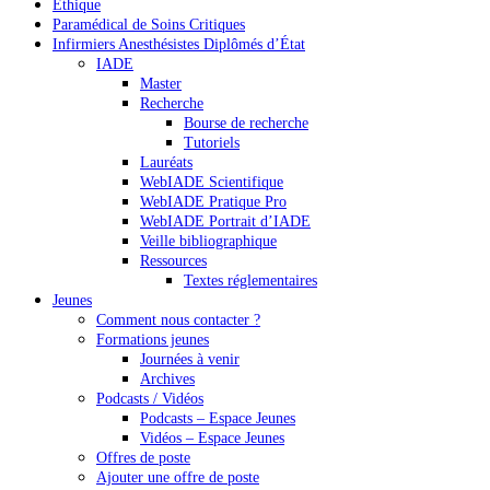
Ethique
Paramédical de Soins Critiques
Infirmiers Anesthésistes Diplômés d’État
IADE
Master
Recherche
Bourse de recherche
Tutoriels
Lauréats
WebIADE Scientifique
WebIADE Pratique Pro
WebIADE Portrait d’IADE
Veille bibliographique
Ressources
Textes réglementaires
Jeunes
Comment nous contacter ?
Formations jeunes
Journées à venir
Archives
Podcasts / Vidéos
Podcasts – Espace Jeunes
Vidéos – Espace Jeunes
Offres de poste
Ajouter une offre de poste