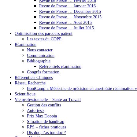
Revue de Presse … Février 2016
Revue de Presse … Janvier 2016
Revue de Presse … Décembre 2015
Revue de Presse … Novembre 2015
Revue de Presse … Aout 2015
Revue de Presse … Juillet 2015
Optimisation des parcours patient
Les textes du COPP
Réanimation
Nous contacter
Communication
Bibliographie
Référentiels réanimation
Congrès formation
Référentiels Cliniques
Réseau Recherche
BootCamp « Médecine de précision en anesthésie réanimation »
Scientifique
Vie professionnelle – Santé au Travail
Gestion des conflits
Auto-tests
Prix Max Doppia
Situation de handicap
RPS – fiches pratiques
Dis doc, t’as ton doc ?