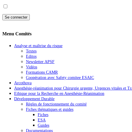
Menu Comités
Analyse et maîtrise du risque
Textes
Editos
Newsletter APSF
Vidéos
Formations CAMR
Coopération avec Safety comitee ESAIC
Arcothova
Anesthésie-réanimation pour Chirurgie urgente, Urgences vitales et T
Ethique pour la Recherche en Anesthésie-Réanimation
Développement Durable
Règles de fonctionnement du comité
Fiches thématiques et guides
Fiches
ESA
Guides
Documentations