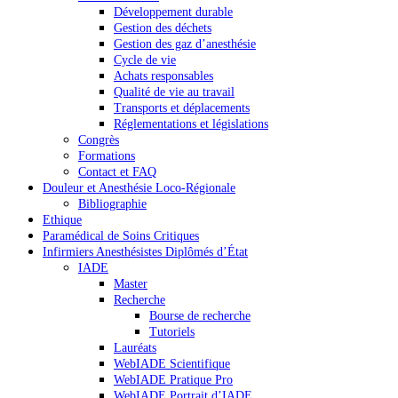
Développement durable
Gestion des déchets
Gestion des gaz d’anesthésie
Cycle de vie
Achats responsables
Qualité de vie au travail
Transports et déplacements
Réglementations et législations
Congrès
Formations
Contact et FAQ
Douleur et Anesthésie Loco-Régionale
Bibliographie
Ethique
Paramédical de Soins Critiques
Infirmiers Anesthésistes Diplômés d’État
IADE
Master
Recherche
Bourse de recherche
Tutoriels
Lauréats
WebIADE Scientifique
WebIADE Pratique Pro
WebIADE Portrait d’IADE