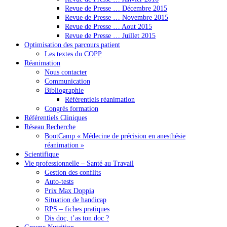
Revue de Presse … Décembre 2015
Revue de Presse … Novembre 2015
Revue de Presse … Aout 2015
Revue de Presse … Juillet 2015
Optimisation des parcours patient
Les textes du COPP
Réanimation
Nous contacter
Communication
Bibliographie
Référentiels réanimation
Congrès formation
Référentiels Cliniques
Réseau Recherche
BootCamp « Médecine de précision en anesthésie
réanimation »
Scientifique
Vie professionnelle – Santé au Travail
Gestion des conflits
Auto-tests
Prix Max Doppia
Situation de handicap
RPS – fiches pratiques
Dis doc, t’as ton doc ?