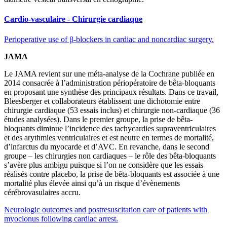
Cardio-vasculaire - Chirurgie cardiaque
Perioperative use of β-blockers in cardiac and noncardiac surgery.
JAMA
Le JAMA revient sur une méta-analyse de la Cochrane publiée en
2014 consacrée à l’administration périopératoire de bêta-bloquants
en proposant une synthèse des principaux résultats. Dans ce travail,
Bleesberger et collaborateurs établissent une dichotomie entre
chirurgie cardiaque (53 essais inclus) et chirurgie non-cardiaque (36
études analysées). Dans le premier groupe, la prise de bêta-
bloquants diminue l’incidence des tachycardies supraventriculaires
et des arythmies ventriculaires et est neutre en termes de mortalité,
d’infarctus du myocarde et d’AVC. En revanche, dans le second
groupe – les chirurgies non cardiaques – le rôle des bêta-bloquants
s’avère plus ambigu puisque si l’on ne considère que les essais
réalisés contre placebo, la prise de bêta-bloquants est associée à une
mortalité plus élevée ainsi qu’à un risque d’évènements
cérébrovasulaires accru.
Neurologic outcomes and postresuscitation care of patients with
myoclonus following cardiac arrest.