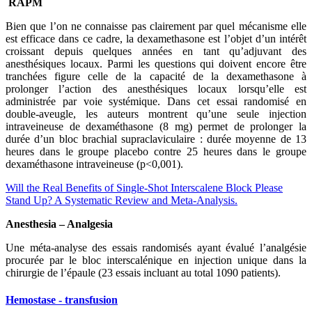
RAPM
Bien que l’on ne connaisse pas clairement par quel mécanisme elle
est efficace dans ce cadre, la dexamethasone est l’objet d’un intérêt
croissant depuis quelques années en tant qu’adjuvant des
anesthésiques locaux. Parmi les questions qui doivent encore être
tranchées figure celle de la capacité de la dexamethasone à
prolonger l’action des anesthésiques locaux lorsqu’elle est
administrée par voie systémique. Dans cet essai randomisé en
double-aveugle, les auteurs montrent qu’une seule injection
intraveineuse de dexaméthasone (8 mg) permet de prolonger la
durée d’un bloc brachial supraclaviculaire : durée moyenne de 13
heures dans le groupe placebo contre 25 heures dans le groupe
dexaméthasone intraveineuse (p<0,001).
Will the Real Benefits of Single-Shot Interscalene Block Please
Stand Up? A Systematic Review and Meta-Analysis.
Anesthesia – Analgesia
Une méta-analyse des essais randomisés ayant évalué l’analgésie
procurée par le bloc interscalénique en injection unique dans la
chirurgie de l’épaule (23 essais incluant au total 1090 patients).
Hemostase - transfusion