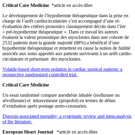
Critical Care Medicine
*article en accès-libre
Le développement de l’hypothermie thérapeutique dans la prise en
charge de l’arrêt cardiocirculatoire s’est accompagné d’une ré-
évaluation des critères pronostics classiquement décrits dans l’ère
« pré-hypothermie théapeutique ». Dans ce travail les auteurs
évaluent la valeur pronostique des myoclonies dans une cohorte de
2532 patients dont la grande majorité (88%) a bénéficié d’une
hypothermie thérapeutique et remettent en cause la notion de futilité
associée aux soins apportés aux patients survivants à un arrêt cardio-
circulatoire et présentant des myoclonies.
Volatile-based short-term sedation in cardiac surgical patients: a
prospective randomized controlled trial.
Critical Care Medicine
Un essai randomisé compare anesthésie inhalée (isoflurane ou
sévoflurane) et intraveineuse (propofol) en termes de délais
d’extubation après pontage aorto-coronarien.
Digoxin-associated mortality: a systematic review and meta-analysis
of the literature.
European Heart Journal
*article en accès-libre