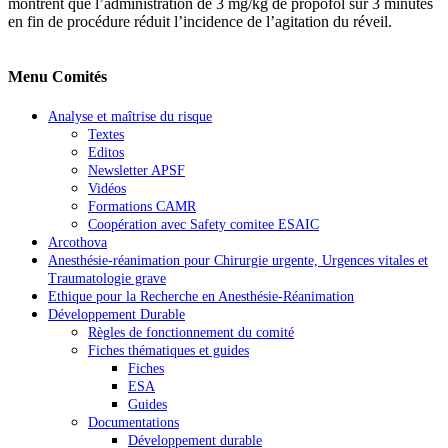
montrent que l’administration de 3 mg/kg de propofol sur 3 minutes
en fin de procédure réduit l’incidence de l’agitation du réveil.
Menu Comités
Analyse et maîtrise du risque
Textes
Editos
Newsletter APSF
Vidéos
Formations CAMR
Coopération avec Safety comitee ESAIC
Arcothova
Anesthésie-réanimation pour Chirurgie urgente, Urgences vitales et
Traumatologie grave
Ethique pour la Recherche en Anesthésie-Réanimation
Développement Durable
Règles de fonctionnement du comité
Fiches thématiques et guides
Fiches
ESA
Guides
Documentations
Développement durable