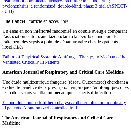
treatment of complicated urinary-tract infections, including
pyelonephritis: a randomised, double-blind, phase 3 trial (ASPECT-
cUTI)
The Lancet
*article en accès-libre
Un essai en non-infériorité randomisé en double-aveugle comparant
l’association ceftolozane-tazobactam à la lévofloxacine pour le
traitement des sepsis à point de départ urinaire chez les patients
hospitalisés.
Failure of Empirical Systemic Antifungal Therapy in Mechanically
Ventilated Critically Ill Patients
American Journal of Respiratory and Critical Care Medicine
Une étude multicentrique française (réseau Outcomerea) cherchant à
évaluer le bénéfice de la prescription empirique d’antifongiques chez
les patients sous ventilation mécanique suspects d’infection.
Ethanol lock and risk of hemodialysis catheter infection in critically
ill patients. A randomized controlled trial.
The American Journal of Respiratory and Critical Care
Medicine