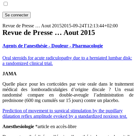
Revue de Presse … Aout 2015
2015-09-24T12:13:44+02:00
Revue de Presse … Aout 2015
Agents de l’anesthésie - Douleur - Pharmacologie
Oral steroids for acute radiculopathy due to a herniated lumbar disk:
a randomized clinical trial.
JAMA
Quelle place pour les corticoïdes par voie orale dans le traitement
médical des lomboradiculalgies d’origine discale ? Un essai
randomisé compare en double-aveugle l’administration de
prednisone (600 mg cumulés sur 15 jours) contre un placebo.
Prediction of movement to surgical stimulation by the pupillary
dilatation reflex amplitude evoked by a standardized noxious test.
Anesthesiologie
*article en accès-libre