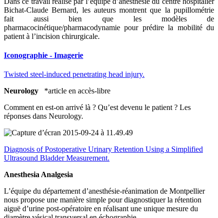
Dans ce travail réalisé par l’équipe d’anesthésie du centre hospitalier
Bichat-Claude Bernard, les auteurs montrent que la pupillométrie
fait aussi bien que les modèles de
pharmacocinétique/pharmacodynamie pour prédire la mobilité du
patient à l’incision chirurgicale.
Iconographie - Imagerie
Twisted steel-induced penetrating head injury.
Neurology
*article en accès-libre
Comment en est-on arrivé là ? Qu’est devenu le patient ? Les
réponses dans Neurology.
Diagnosis of Postoperative Urinary Retention Using a Simplified
Ultrasound Bladder Measurement.
Anesthesia Analgesia
L’équipe du département d’anesthésie-réanimation de Montpellier
nous propose une manière simple pour diagnostiquer la rétention
aiguë d’urine post-opératoire en réalisant une unique mesure du
diamètre vésical transversal en échographie.