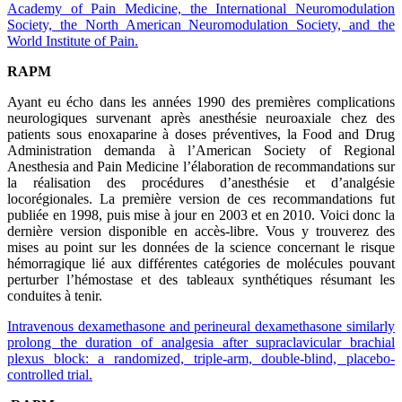
Academy of Pain Medicine, the International Neuromodulation
Society, the North American Neuromodulation Society, and the
World Institute of Pain.
RAPM
Ayant eu écho dans les années 1990 des premières complications
neurologiques survenant après anesthésie neuroaxiale chez des
patients sous enoxaparine à doses préventives, la Food and Drug
Administration demanda à l’American Society of Regional
Anesthesia and Pain Medicine l’élaboration de recommandations sur
la réalisation des procédures d’anesthésie et d’analgésie
locorégionales. La première version de ces recommandations fut
publiée en 1998, puis mise à jour en 2003 et en 2010. Voici donc la
dernière version disponible en accès-libre. Vous y trouverez des
mises au point sur les données de la science concernant le risque
hémorragique lié aux différentes catégories de molécules pouvant
perturber l’hémostase et des tableaux synthétiques résumant les
conduites à tenir.
Intravenous dexamethasone and perineural dexamethasone similarly
prolong the duration of analgesia after supraclavicular brachial
plexus block: a randomized, triple-arm, double-blind, placebo-
controlled trial.