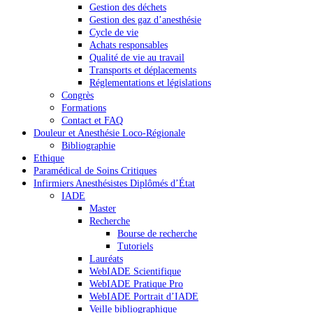
Gestion des déchets
Gestion des gaz d’anesthésie
Cycle de vie
Achats responsables
Qualité de vie au travail
Transports et déplacements
Réglementations et législations
Congrès
Formations
Contact et FAQ
Douleur et Anesthésie Loco-Régionale
Bibliographie
Ethique
Paramédical de Soins Critiques
Infirmiers Anesthésistes Diplômés d’État
IADE
Master
Recherche
Bourse de recherche
Tutoriels
Lauréats
WebIADE Scientifique
WebIADE Pratique Pro
WebIADE Portrait d’IADE
Veille bibliographique